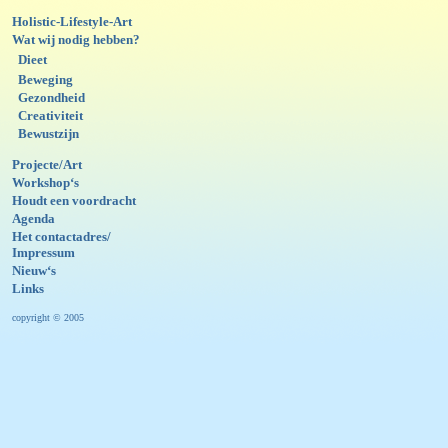
Holistic-Lifestyle-Art
Wat wij nodig hebben?
Dieet
Beweging
Gezondheid
Creativiteit
Bewustzijn
Projecte/Art
Workshop‘s
Houdt een voordracht
Agenda
Het contactadres/
Impressum
Nieuw‘s
Links
copyright © 2005